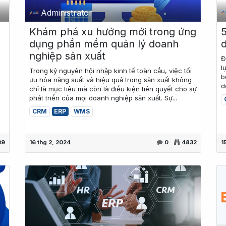
Administrator
P
Khám phá xu hướng mới trong ứng
dụng phần mềm quản lý doanh
d
nghiệp sản xuất
Đ
l
Trong kỷ nguyên hội nhập kinh tế toàn cầu, việc tối
b
ưu hóa năng suất và hiệu quả trong sản xuất không
d
i
chỉ là mục tiêu mà còn là điều kiện tiên quyết cho sự
phát triển của mọi doanh nghiệp sản xuất. Sự...
CRM
ERP
WMS
39
16 thg 2, 2024
0
4832
1