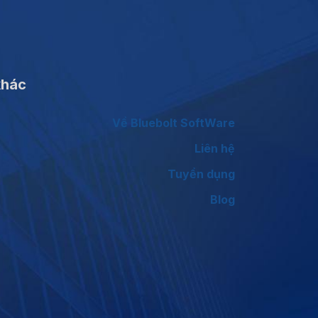
khác
Về Bluebolt SoftWare
Liên hệ
Tuyển dụng
Blog