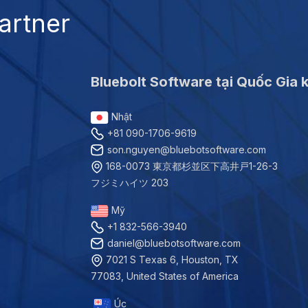
artner
Bluebolt Software tại Quốc Gia 
Nhật
+81 090-1706-9619
son.nguyen@bluebotsoftware.com
168-0073 東京都杉並区下高井戸1-26-3
フジミハイツ 203
Mỹ
+1 832-566-3940
daniel@bluebotsoftware.com
7021 S Texas 6, Houston, TX
77083, United States of America
Úc